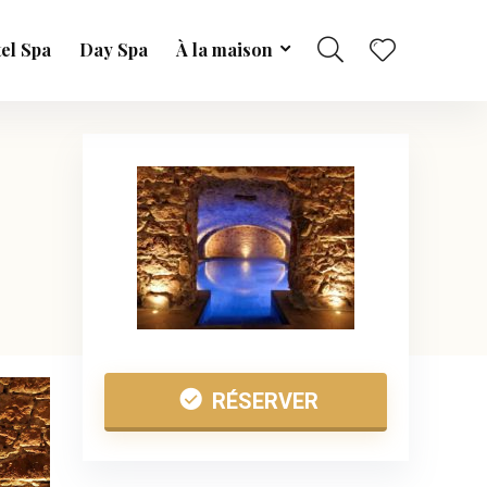
el Spa
Day Spa
À la maison
RÉSERVER