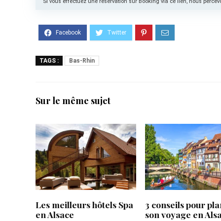
Si vous effectuez une réservation sur Booking via ce lien, nous per
TAGS :
Bas-Rhin
Sur le même sujet
Les meilleurs hôtels Spa
3 conseils pour pla
en Alsace
son voyage en Als