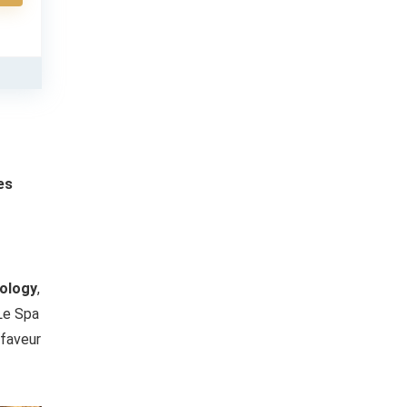
es
ology
,
Le Spa
 faveur