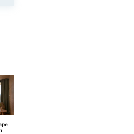
ape
h