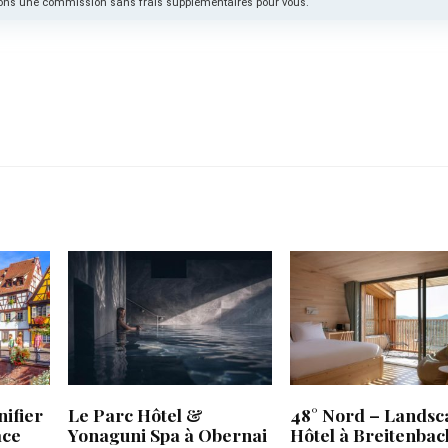
cevons une commission sans frais supplémentaires pour vous.
nifier
Le Parc Hôtel &
48° Nord – Landsc
ace
Yonaguni Spa à Obernai
Hôtel à Breitenbac