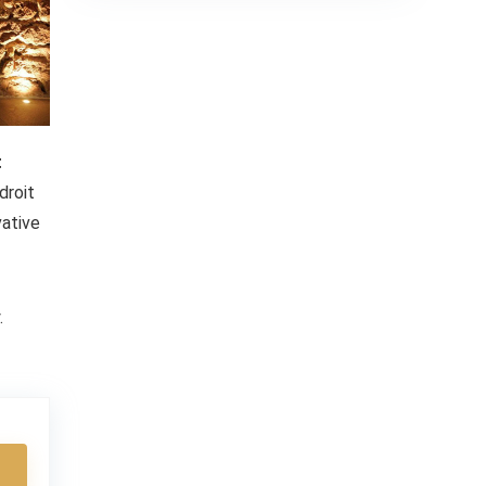
t
droit
vative
.